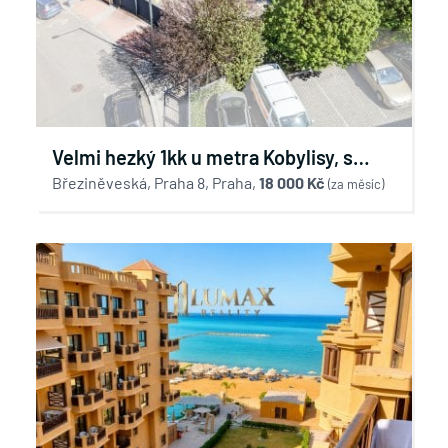
Velmi hezký 1kk u metra Kobylisy, s
možností parkování v uzamčeném
Březiněveská, Praha 8, Praha,
18 000 Kč
(za měsíc)
dvoře.