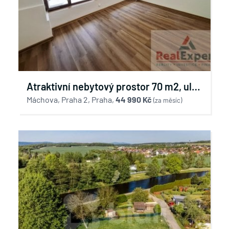
Atraktivní nebytový prostor 70 m2, ul.
Máchova, Praha 2 - Vinohrady
Máchova, Praha 2, Praha,
44 990 Kč
(za měsíc)