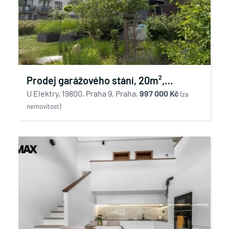
Prodej garážového stání, 20m²,
novostavba v ulici U Elektry, Praha 9
U Elektry, 19800, Praha 9, Praha,
997 000 Kč
(za
nemovitost)