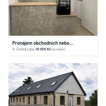
Pronájem obchodních nebo
kancelářských prostor v České Lípě
0, Česká Lípa,
10 000 Kč
(za měsíc)