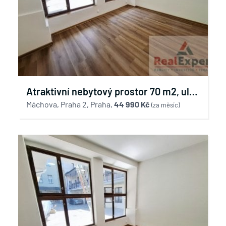
Atraktivní nebytový prostor 70 m2, ul.
Máchova, Praha 2 - Vinohrady
Máchova, Praha 2, Praha,
44 990 Kč
(za měsíc)