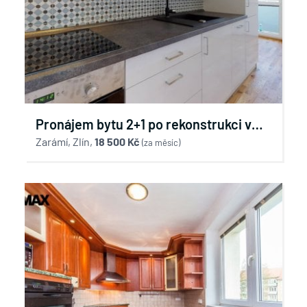
Pronájem bytu 2+1 po rekonstrukci v
centru města
Zarámí, Zlín,
18 500 Kč
(za měsíc)