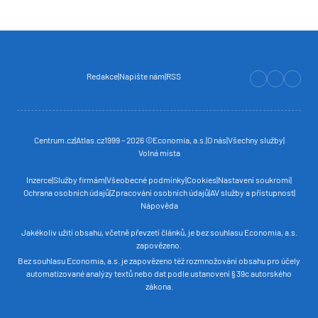
Redakce
Napište nám
RSS
Centrum.cz
Atlas.cz
1999 – 2026 ©
Economia, a.s.
O nás
Všechny služby
Volná místa
Inzerce
Služby firmám
Všeobecné podmínky
Cookies
Nastavení soukromí
Ochrana osobních údajů
Zpracování osobních údajů
AV služby a přístupnost
Nápověda
Jakékoliv užití obsahu, včetně převzetí článků, je bez souhlasu
Economia, a.s.
zapovězeno.
Bez souhlasu
Economia, a.s.
je zapovězeno též rozmnožování obsahu pro účely
automatizované analýzy textů nebo dat podle ustanovení § 39c autorského
zákona.