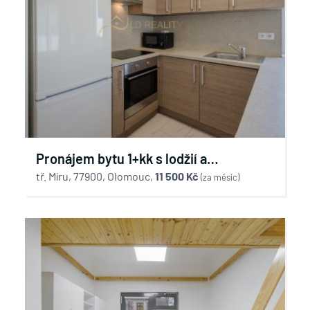
Pronájem bytu 1+kk s lodžií a
klimatizací, tř. Míru, Olomouc
tř. Míru, 77900, Olomouc,
11 500 Kč
(za měsíc)