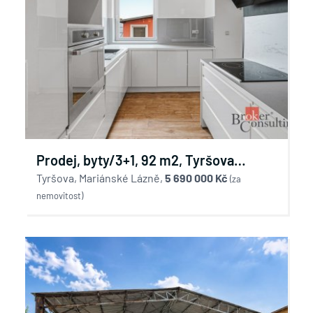
Prodej, byty/3+1, 92 m2, Tyršova
242/3, 35301 Mariánské Lázně, Cheb
Tyršova, Mariánské Lázně,
5 690 000 Kč
(za
nemovitost)
[ID 88679]