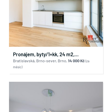
Pronájem, byty/1+kk, 24 m2,
Bratislavská 946/82, 60200 Brno, Brno-
Bratislavská, Brno-sever, Brno,
14 000 Kč
(za
měsíc)
město [ID 87986]