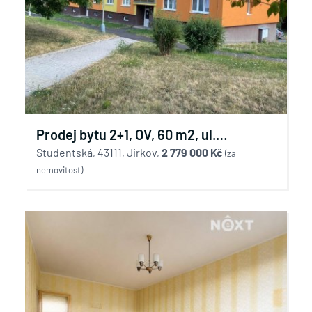
Prodej bytu 2+1, OV, 60 m2, ul.
Studentská, Jirkov v
Studentská, 43111, Jirkov,
2 779 000 Kč
(za
nemovitost)