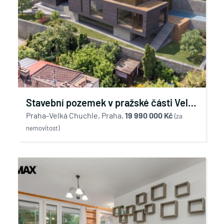
Stavební pozemek v pražské části Velká
Chuchle
Praha-Velká Chuchle, Praha,
19 990 000 Kč
(za
nemovitost)