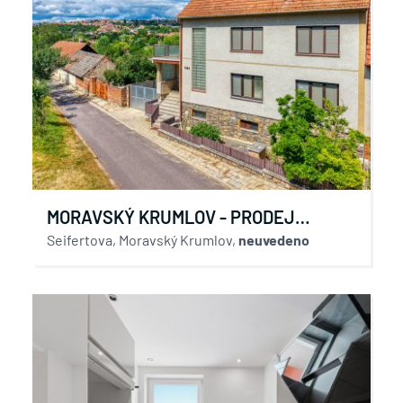
MORAVSKÝ KRUMLOV - PRODEJ
VELKÉHO RODINNÉHO DOMU
Seifertova, Moravský Krumlov,
neuvedeno