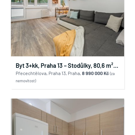
Byt 3+kk, Praha 13 – Stodůlky, 80,6 m²,
lodžie, sklep
Přecechtělova, Praha 13, Praha,
8 990 000 Kč
(za
nemovitost)