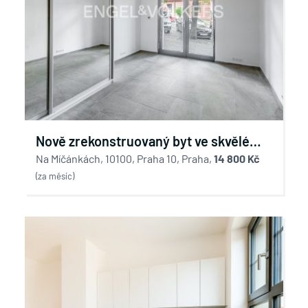
Nově zrekonstruovaný byt ve skvělé
lokalitě
Na Míčánkách, 10100, Praha 10, Praha,
14 800 Kč
(za měsíc)