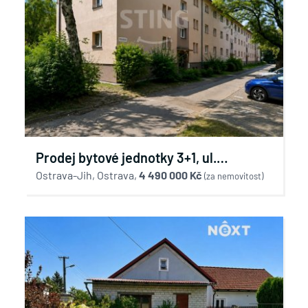
Prodej bytové jednotky 3+1, ul.
Provaznická, Ostrava-Hrabůvka
Ostrava-Jih, Ostrava,
4 490 000 Kč
(za nemovitost)