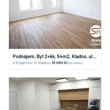
Podnájem, Byt 2+kk, 54m2, Kladno, ul.
U Engerthu
U Engerthu, 0, Kladno,
19 990 Kč
(za měsíc)