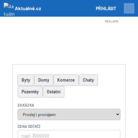
Aktuálně.cz
PŘIHLÁSIT
REKLAMA
Byty
Domy
Komerce
Chaty
Pozemky
Ostatní
ZAKÁZKA
CENA OD (KČ)