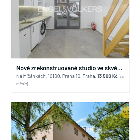
Nově zrekonstruované studio ve skvělé
lokalitě
Na Míčánkách, 10100, Praha 10, Praha,
13 500 Kč
(za
měsíc)