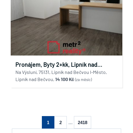
Pronájem, Byty 2+kk, Lipník nad
Bečvou - Na Výsluní
Na Výsluní, 75131, Lipník nad Bečvou I-Město,
Lipník nad Bečvou,
14 100 Kč
(za měsíc)
1
2
…
2418