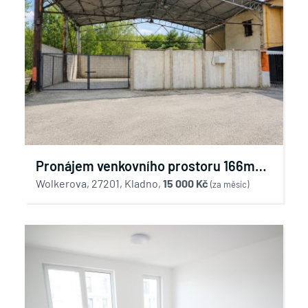
Pronájem venkovního prostoru 166m2,
Kladno
Wolkerova, 27201, Kladno,
15 000 Kč
(za měsíc)