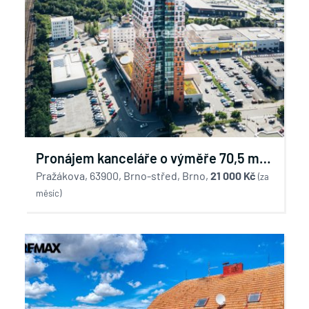
Pronájem kanceláře o výměře 70,5 m2,
včetně parkovacího místa v Brně AZ
Pražákova, 63900, Brno-střed, Brno,
21 000 Kč
(za
měsíc)
Tower