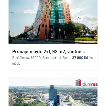
Pronájem bytu 2+1, 92 m2, včetně
parkovacího místa v Brně AZ Tower
Pražákova, 63900, Brno-střed, Brno,
27 000 Kč
(za
měsíc)