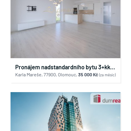
Pronájem nadstandardního bytu 3+kk
se dvěma terasami a parkováním Vila
Karla Mareše, 77900, Olomouc,
35 000 Kč
(za měsíc)
Park