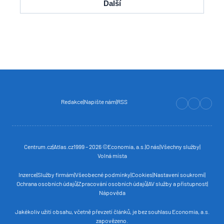
Další
Redakce
Napište nám
RSS
Centrum.cz
Atlas.cz
1999 – 2026 ©
Economia, a.s.
O nás
Všechny služby
Volná místa
Inzerce
Služby firmám
Všeobecné podmínky
Cookies
Nastavení soukromí
Ochrana osobních údajů
Zpracování osobních údajů
AV služby a přístupnost
Nápověda
Jakékoliv užití obsahu, včetně převzetí článků, je bez souhlasu
Economia, a.s.
zapovězeno.