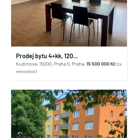
Prodej bytu 4+kk, 120
Kudrnova, 15000, Praha 5, Praha,
m2/balkon/garáž.st. Praha 5, Kudrnova
15 500 000 Kč
(za
nemovitost)