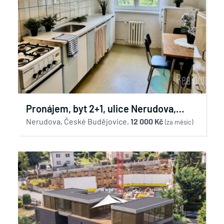
Pronájem, byt 2+1, ulice Nerudova,
České Budějovice
Nerudova, České Budějovice,
12 000 Kč
(za měsíc)