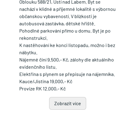
Oblouku 588/21, Ústí nad Labem. Byt se
nachází v klidné a příjemné lokalitě s výbornou
občanskou vybaveností. V blízkosti je
autobusová zastávka, dětské hřiště.
Pohodlné parkování přímo u domu. Byt je po
rekonstrukci.
K nastěhování ke konci listopadu, možno i bez
nábytku.
Nájemné činí 9.500,- Kč, zálohy dle aktuálního
evidenčního listu.
Elektřina s plynem se přepisuje na nájemníka.
Kauce/Jistina 19.000,- Kč
Provize RK 12.000,- Kč
Pro více informací kontaktujte makléře
zakázky, od po-pá od 8-16h.
Zobrazit více