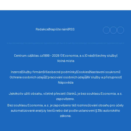
Redakce
Napište nám
RSS
Centrum.cz
Atlas.cz
1999 – 2026 ©
Economia, a.s.
O nás
Všechny služby
Volná místa
Inzerce
Služby firmám
Všeobecné podmínky
Cookies
Nastavení soukromí
Ochrana osobních údajů
Zpracování osobních údajů
AV služby a přístupnost
Nápověda
Jakékoliv užití obsahu, včetně převzetí článků, je bez souhlasu
Economia, a.s.
zapovězeno.
Bez souhlasu
Economia, a.s.
je zapovězeno též rozmnožování obsahu pro účely
automatizované analýzy textů nebo dat podle ustanovení § 39c autorského
zákona.
REKLAMA